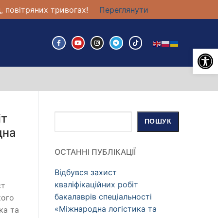
, повітряних тривогах!
Переглянути
Ві
іт
Пошук
ПОШУК
дна
ОСТАННІ ПУБЛІКАЦІЇ
Відбувся захист
кваліфікаційних робіт
ст
бакалаврів спеціальності
кого
«Міжнародна логістика та
ка та