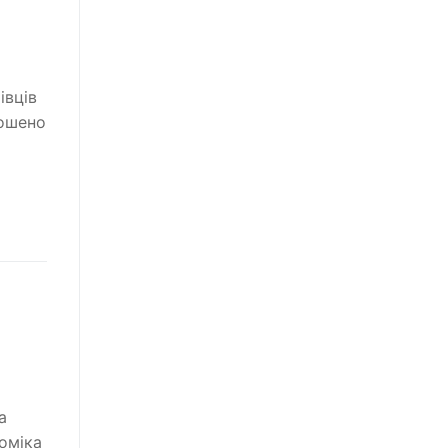
івців
лошено
а
оміка