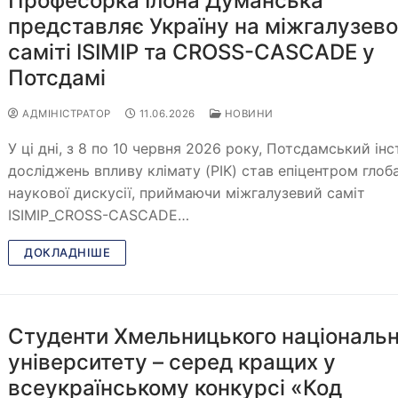
Професорка Ілона Думанська
представляє Україну на міжгалузев
саміті ISIMIP та CROSS-CASCADE у
Потсдамі
АДМІНІСТРАТОР
11.06.2026
НОВИНИ
У ці дні, з 8 по 10 червня 2026 року, Потсдамський ін
досліджень впливу клімату (PIK) став епіцентром глоб
наукової дискусії, приймаючи міжгалузевий саміт
ISIMIP_CROSS-CASCADE…
ДОКЛАДНІШЕ
Студенти Хмельницького національ
університету – серед кращих у
всеукраїнському конкурсі «Код