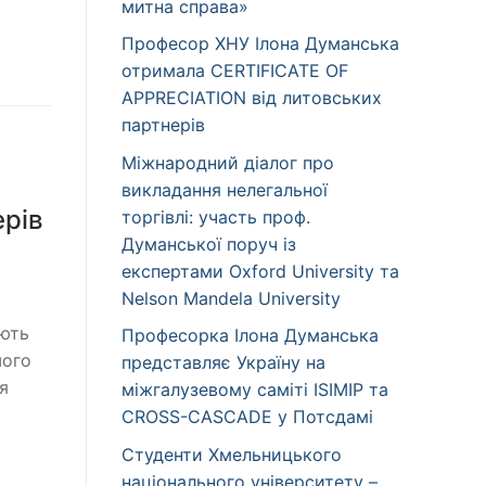
митна справа»
Професор ХНУ Ілона Думанська
отримала CERTIFICATE OF
APPRECIATION від литовських
партнерів
Міжнародний діалог про
викладання нелегальної
ерів
торгівлі: участь проф.
Думанської поруч із
експертами Oxford University та
Nelson Mandela University
ують
Професорка Ілона Думанська
шого
представляє Україну на
я
міжгалузевому саміті ISIMIP та
CROSS-CASCADE у Потсдамі
Студенти Хмельницького
національного університету –