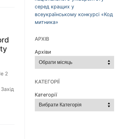
серед кращих у
всеукраїнському конкурсі «Код
митника»
ord
АРХІВ
ty
Архіви
le 2
КАТЕГОРІЇ
 Захід
Категорії