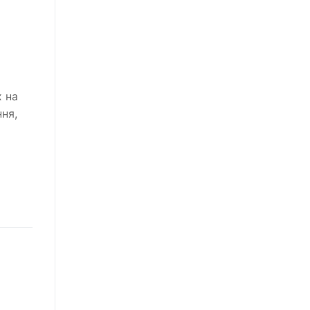
х на
ня,