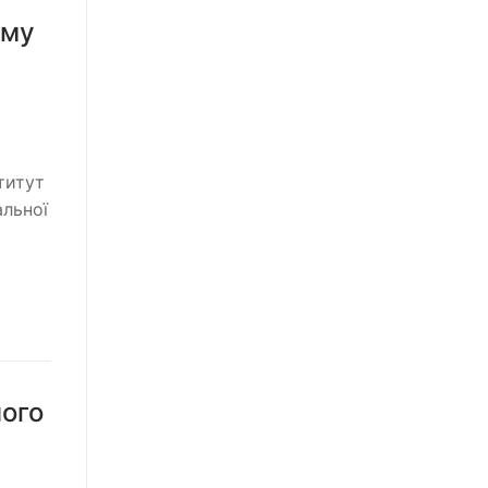
ому
ститут
альної
ного