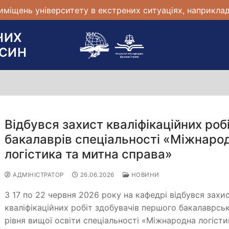
міщень університету в екстрених ситуаціях, наприклад
НИХ
ОСИН
Відбувся захист кваліфікаційних роб
бакалаврів спеціальності «Міжнаро
логістика та митна справа»
АДМІНІСТРАТОР
26.06.2026
НОВИНИ
З 17 по 22 червня 2026 року на кафедрі відбувся захи
кваліфікаційних робіт здобувачів першого бакалаврсь
рівня вищої освіти спеціальності «Міжнародна логісти