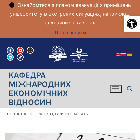
Ознайомтеся з планом евакуації з приміщень
університету в екстрених ситуаціях, наприклад,
Ві
повітряних тривогах!
Переглянути
Перейти
до
вмісту
КАФЕДРА
МІЖНАРОДНИХ
ЕКОНОМІЧНИХ
ВІДНОСИН
Пошук:
ГОЛОВНА
ГРАФІК ВІДКРИТИХ ЗАНЯТЬ