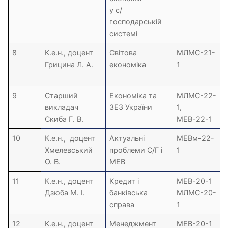
у с/
господарській
системі
8
К.е.н., доцент
Світова
МЛМС-21-
Грицина Л. А.
економіка
1
9
Старший
Економіка та
МЛМС-22-
викладач
ЗЕЗ України
1,
Скиба Г. В.
МЕВ-22-1
10
К.е.н., доцент
Актуальні
МЕВм-22-
Хмелевський
проблеми С/Г і
1
О. В.
МЕВ
11
К.е.н., доцент
Кредит і
МЕВ-20-1
Дзюба М. І.
банківська
МЛМС-20-
справа
1
12
К.е.н., доцент
Менеджмент
МЕВ-20-1