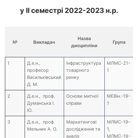
у
ІІ семестрі 2022-2023 н.р.
Назва
№
Викладач
Група
дисципліни
1
Д.е.н.,
Інфраструктура
МЛМС-21-
професор
товарного
1
Васильківський
ринку
Д. М.
2
Д.е.н., проф.
Основи митної
МЕВін.-19-
Думанська І.
справи
1
Ю.
3
Д.е.н., проф.
Маркетингові
МЛМС-19-
Мельник А. О.
дослідження та
1,
аналіз
МЛМС-19-