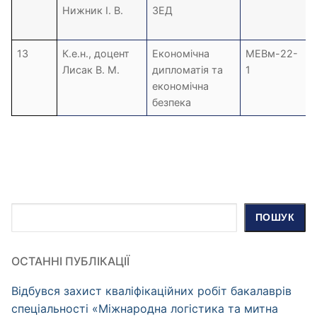
Нижник І. В.
ЗЕД
13
К.е.н., доцент
Економічна
МЕВм-22-
Лисак В. М.
дипломатія та
1
економічна
безпека
Пошук
ПОШУК
ОСТАННІ ПУБЛІКАЦІЇ
Відбувся захист кваліфікаційних робіт бакалаврів
спеціальності «Міжнародна логістика та митна