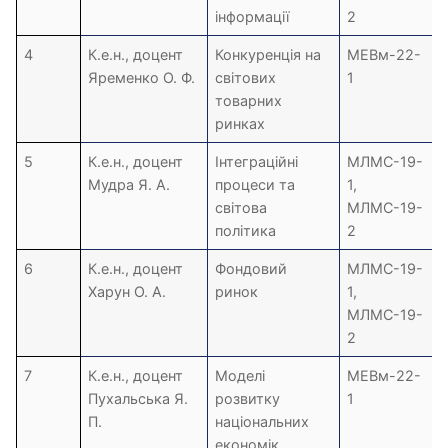
інформації
2
4
К.е.н., доцент
Конкуренція на
МЕВм-22-
Яременко О. Ф.
світових
1
товарних
ринках
5
К.е.н., доцент
Інтеграційні
МЛМС-19-
Мудра Я. А.
процеси та
1,
світова
МЛМС-19-
політика
2
6
К.е.н., доцент
Фондовий
МЛМС-19-
Харун О. А.
ринок
1,
МЛМС-19-
2
7
К.е.н., доцент
Моделі
МЕВм-22-
Пухальська Я.
розвитку
1
П.
національних
економік