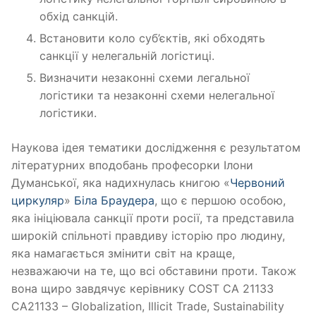
обхід санкцій.
Встановити коло суб’єктів, які обходять
санкції у нелегальній логістиці.
Визначити незаконні схеми легальної
логістики та незаконні схеми нелегальної
логістики.
Наукова ідея тематики дослідження є результатом
літературних вподобань професорки Ілони
Думанської, яка надихнулась книгою «
Червоний
циркуляр
»
Біла Браудера
, що є першою особою,
яка ініціювала санкції проти росії, та представила
широкій спільноті правдиву історію про людину,
яка намагається змінити світ на краще,
незважаючи на те, що всі обставини проти. Також
вона щиро завдячує керівнику COST CA 21133
CA21133 – Globalization, Illicit Trade, Sustainability