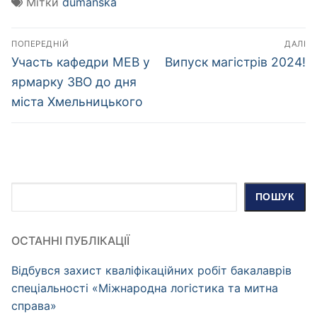
Мітки
dumanska
Навігація
ПОПЕРЕДНІЙ
ДАЛІ
записів
Попередній
Наступний
Участь кафедри МЕВ у
Випуск магістрів 2024!
запис:
запис:
ярмарку ЗВО до дня
міста Хмельницького
Пошук
ПОШУК
ОСТАННІ ПУБЛІКАЦІЇ
Відбувся захист кваліфікаційних робіт бакалаврів
спеціальності «Міжнародна логістика та митна
справа»