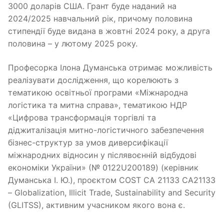
3000 доларів США. Грант буде наданий на
2024/2025 навчальний рік, причому половина
стипендії буде видана в жовтні 2024 року, а друга
половина – у лютому 2025 року.
Професорка Ілона Думанська отримає можливість
реалізувати дослідження, що корелюють з
тематикою освітньої програми «Міжнародна
логістика та митна справа», тематикою НДР
«Цифрова трансформація торгівлі та
діджиталізація митно-логістичного забезпечення
бізнес-структур за умов диверсифікації
міжнародних відносин у післявоєнній відбудові
економіки України» (№ 0122U200189) (керівник
Думанська І. Ю.), проєктом COST CA 21133 CA21133
– Globalization, Illicit Trade, Sustainability and Security
(GLITSS), активним учасником якого вона є.