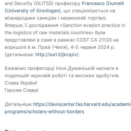
and Security (GLITSS) професору
Francesco Giumelli
(University of Groningen)
, що спеціалізується на
міжнародних санкціях і незаконній торгівлі.
Вперше, її дослідження «Sanction evasion practice in
the logistics of raw materials countries» були
представлені в саме в рамках СОST CA 21133 на
воркшопі в м. Празі (Чехія), 4–5 червня 2024 р.
(детальніше:
http://surl.li/jkcqzv
).
Бажаємо професорці Ілоні Думанській наснаги в
подальшій науковій роботі та високих здобутків.
Слава Україні!
Героям Слава!
Детальніше
https://daviscenter.fas.harvard.edu/academi
programs/scholars-without-borders