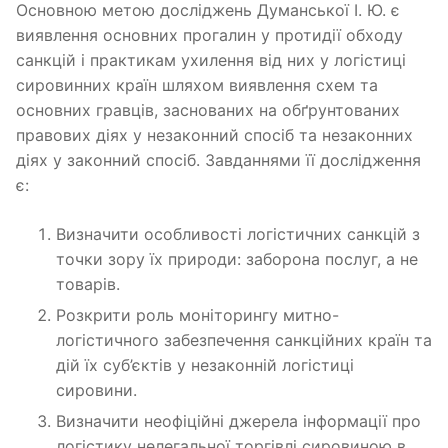
Основною метою досліджень Думанської І. Ю. є
виявлення основних прогалин у протидії обходу
санкцій і практикам ухилення від них у логістиці
сировинних країн шляхом виявлення схем та
основних гравців, заснованих на обґрунтованих
правових діях у незаконний спосіб та незаконних
діях у законний спосіб. Завданнями її дослідження
є:
Визначити особливості логістичних санкцій з
точки зору їх природи: заборона послуг, а не
товарів.
Розкрити роль моніторингу митно-
логістичного забезпечення санкційних країн та
дій їх суб’єктів у незаконній логістиці
сировини.
Визначити неофіційні джерела інформації про
логістику нелегальної торгівлі сировиною в