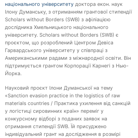
національного університету
доктора екон. наук
Ілону Думанську, з отриманням грантової стипендії
Scholars without Borders (SWB) з афіліацією
дослідника Хмельницького національного
університету. Scholars without Borders (SWB) є
проєктом, що розроблений Центром Девіса
Гарвардського університету у співпраці з
Американськими радами з міжнародної освіти. Він
підтримується грантом Корпорації Карнегі з Нью-
Йорка.
Науковий проєкт Ілони Думанської на тему
«Sanction evasion practice in the logistics of raw
materials countries / Практика ухилення від санкцій
у логістиці сировинних країн» переміг у
конкурсному відборі з поданих заявок на
отримання стипендії SWB. Їй присуджено
індивідуальний грант на дослідження в розмірі