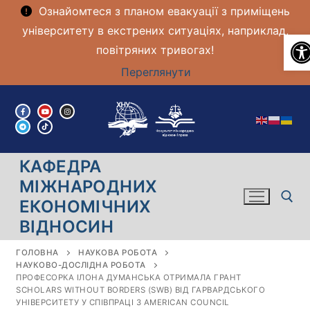
Ознайомтеся з планом евакуації з приміщень
університету в екстрених ситуаціях, наприклад,
В
повітряних тривогах!
Переглянути
Перейти
до
вмісту
КАФЕДРА
МІЖНАРОДНИХ
ЕКОНОМІЧНИХ
ВІДНОСИН
Пошук:
ГОЛОВНА
НАУКОВА РОБОТА
НАУКОВО-ДОСЛІДНА РОБОТА
ПРОФЕСОРКА ІЛОНА ДУМАНСЬКА ОТРИМАЛА ГРАНТ
SCHOLARS WITHOUT BORDERS (SWB) ВІД ГАРВАРДСЬКОГО
УНІВЕРСИТЕТУ У СПІВПРАЦІ З AMERICAN COUNCIL